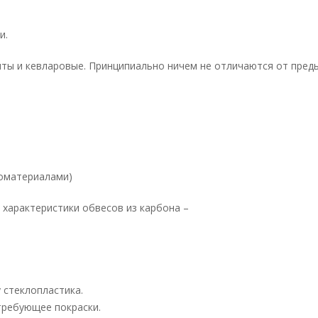
и.
иты и кевларовые. Принципиально ничем не отличаются от пре
ломатериалами)
 характеристики обвесов из карбона –
 стеклопластика.
требующее покраски.