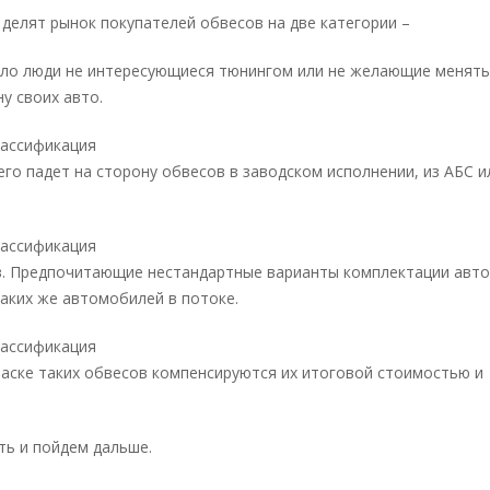
делят рынок покупателей обвесов на две категории –
вило люди не интересующиеся тюнингом или не желающие менять
у своих авто.
лассификация
го падет на сторону обвесов в заводском исполнении, из АБС и
лассификация
в. Предпочитающие нестандартные варианты комплектации авто
аких же автомобилей в потоке.
лассификация
аске таких обвесов компенсируются их итоговой стоимостью и
ить и пойдем дальше.