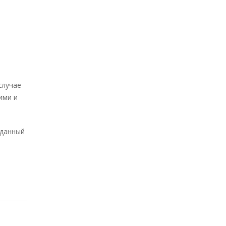
случае
ими и
 данный