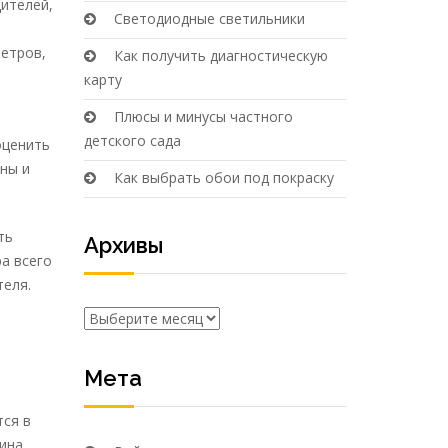
ителей,
Светодиодные светильники
метров,
Как получить диагностическую
карту
Плюсы и минусы частного
детского сада
оценить
ны и
Как выбрать обои под покраску
ть
Архивы
а всего
теля.
Архивы
Мета
тся в
чина