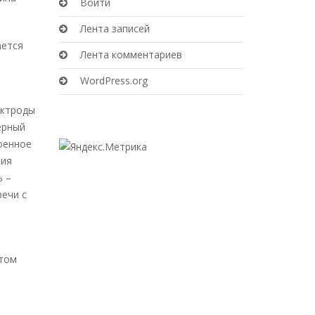
Войти
Лента записей
ается
Лента комментариев
WordPress.org
ектроды
ерный
роенное
чия
ь –
вечи с
этом