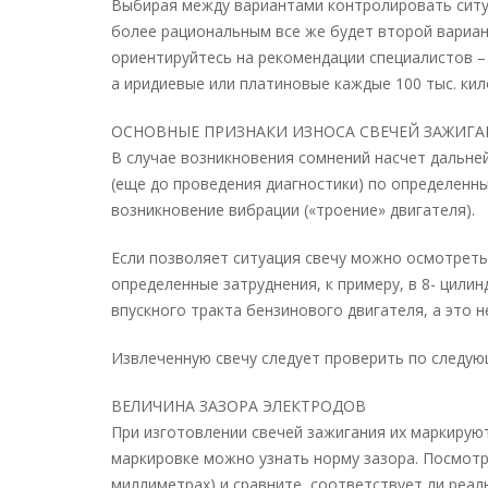
Выбирая между вариантами контролировать ситу
более рациональным все же будет второй вариан
ориентируйтесь на рекомендации специалистов – 
а иридиевые или платиновые каждые 100 тыс. ки
ОСНОВНЫЕ ПРИЗНАКИ ИЗНОСА СВЕЧЕЙ ЗАЖИГА
В случае возникновения сомнений насчет дальне
(еще до проведения диагностики) по определенн
возникновение вибрации («троение» двигателя).
Если позволяет ситуация свечу можно осмотреть
определенные затруднения, к примеру, в 8- цили
впускного тракта бензинового двигателя, а это 
Извлеченную свечу следует проверить по следую
ВЕЛИЧИНА ЗАЗОРА ЭЛЕКТРОДОВ
При изготовлении свечей зажигания их маркирую
маркировке можно узнать норму зазора. Посмотр
миллиметрах) и сравните, соответствует ли реал