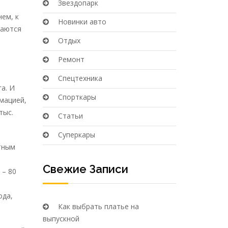
Звездопарк
ем, к
Новинки авто
даются
Отдых
й
Ремонт
Спецтехника
а. И
Спорткары
рмацией,
тыс.
Статьи
Суперкары
тным
Свежие Записи
 – 80
ода,
Как выбрать платье на
выпускной