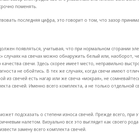
срочно поменять.
вовать последняя цифра, это говорит о том, что зазор приним
 должен появляться, учитывая, что при нормальном сгорании эл
» случаях на свечах можно обнаружить белый или, наоборот, ч
о качества свечи. Здесь скорее имеет место, неправильно выст
агноста не обойтись. В тех же случаях, когда свечи имеют отли
ой из свечей есть нагар или же свеча «мокрая», не сомневайтес
екта свечей. Именно всего комплекта, а не только отдельной с
ожет подсказать о степени износа свечей. Прежде всего, при 
ичневым налетом. Визуально все это выглядит как своего рода
извести замену всего комплекта свечей.