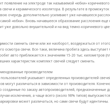
т появление на электроде так называемой «юбки» коричневого 
а свечи и керамического изолятора. В результате в промежуто
 свою очередь дополнительно усиливают уже начавшееся рассло
й самой «юбки». Вновь начавшееся образование расслоения еще 
ит уже довольно внушительной и на вид темно-коричневого цве
димости сменить свечи или же наоборот, воздержаться от этого
го осмотра свечи. Все-таки, величина пробега здесь выступает
обег авто приближается к значениям 15-20 тыс. километров (п
нешних характеристик комплект свечей следует сменить.
комендованные производителем
 пользователей указывает определенных производителей свечей
пов могут различаться в зависимости от производителя. Конечн
о созданные по заказу автопроизводителей, предназначенные д
лучаи-исключения, а чаще всего (около 98% типов) выпускаются
аркировки может различаться, но сами свечи будут идентичны.