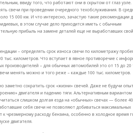
тельным, ввиду того, что работают они в скрытом от глаз узле.
ть свечи при проведении очередного техобслуживания. В средн
оло 15 000 км. И что интересно, зачастую такие рекомендации 
ридиевых, в этом случае дело приходится иметь с обычным
ительную прибыль на замене деталей еще не выработавших сво
ндации – определять срок износа свечи по километражу пробег
30 тыс. километров. Что вступает в явное противоречие с инфо
ых производителей – для обычных автомобилей это от 15 до 20 
вечи менять можно и того реже – каждые 100 тыс. километров.
о заметно сократить срок «жизни» свечей. Даже не будучи опы
роению» двигателя и падению тяги. Альтернативным вариантом
читаться слишком долгая езда на «обычных» свечах — более 40
работавшие себя свечи не позволяют добиваться максимальных
 к чрезмерному расходу бензина, особенно в холодное время г
уске двигателя.