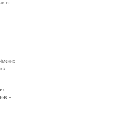
чи от
 Именно
ько
 их
ние –