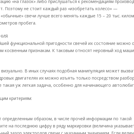
ацию «на глазок» либо прислушаться к рекомендациям производ
т. Поэтому не стоит каждый раз «изобретать колесо» —
«обычные» свечи лучше всего менять каждые 15 – 20 тыс. кило
лометров пробега.
НИЯ
йшей функциональной пригодности свечей их состояние можно 
ым косвенным признакам. К таковым относят неровный ход маши
 визуально. В иных случаях подобная манипуляция может вызва
ндровых двигателях их можно изъять только посредством разбор
не такая уж легкая задача, особенно для начинающего автолюби
щим критериям:
т определенным образом, в числе прочей информации по такой
ите на последнюю цифру в ряду маркировки (величина указывае
ьный зазор электродов свечи с указанным значением. Если вели