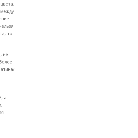
цвета.
к между
ение
нельзя
та, то
, не
 более
латина/
, а
о,
ля