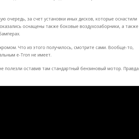
ую очередь, за счет установки иных дисков, которые оснастили
 оказались оснащены также боковые воздухозаборники, а также
бамперах.
хромом. Что из этого получилось, смотрите сами. Вообще-то,
альным e-Tron не имеет.
 не полезли оставив там стандартный бензиновый мотор. Правда,